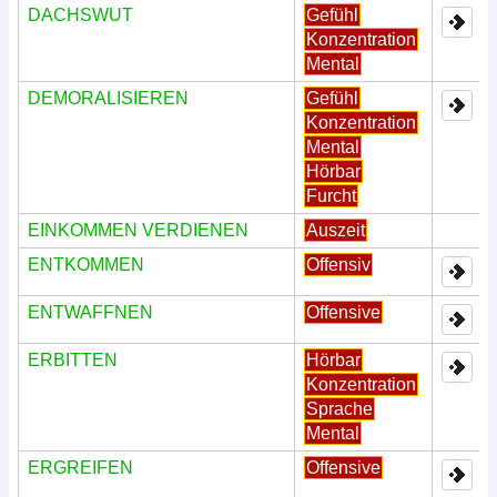
DACHSWUT
Gefühl
Konzentration
Mental
DEMORALISIEREN
Gefühl
Konzentration
Mental
Hörbar
Furcht
EINKOMMEN VERDIENEN
Auszeit
ENTKOMMEN
Offensiv
ENTWAFFNEN
Offensive
ERBITTEN
Hörbar
Konzentration
Sprache
Mental
ERGREIFEN
Offensive