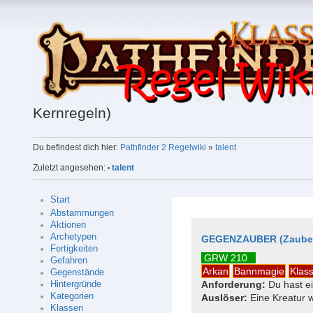
Kernregeln)
Du befindest dich hier:
Pathfinder 2 Regelwiki
»
talent
Zuletzt angesehen:
talent
•
Start
Abstammungen
Aktionen
Archetypen
GEGENZAUBER (Zauber
Fertigkeiten
GRW 210
Gefahren
Arkan
Bannmagie
Klas
Gegenstände
Anforderung:
Du hast ei
Hintergründe
Kategorien
Auslöser:
Eine Kreatur w
Klassen