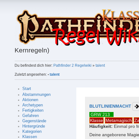
Kernregeln)
Du befindest dich hier:
Pathfinder 2 Regelwiki
»
talent
Zuletzt angesehen:
talent
•
Start
Abstammungen
Aktionen
Archetypen
BLUTLINIENMACHT
Fertigkeiten
GRW 213
Gefahren
Klasse
Metamagisch
Za
Gegenstände
Häufigkeit:
Einmal pro M
Hintergründe
Kategorien
Deine angeborene Magie 
Klassen