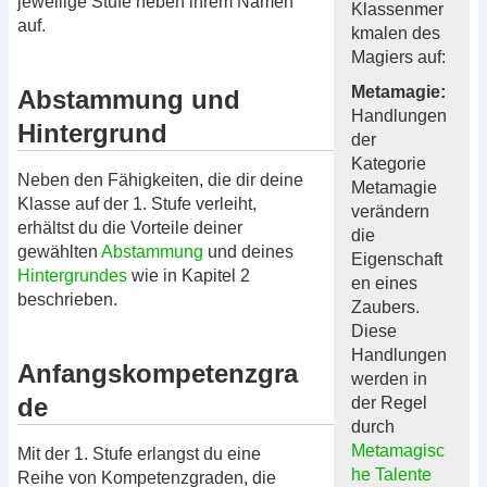
jeweilige Stufe neben ihrem Namen
Klassenmer
auf.
kmalen des
Magiers auf:
Metamagie:
Abstammung und
Handlungen
Hintergrund
der
Kategorie
Neben den Fähigkeiten, die dir deine
Metamagie
Klasse auf der 1. Stufe verleiht,
verändern
erhältst du die Vorteile deiner
die
gewählten
Abstammung
und deines
Eigenschaft
Hintergrundes
wie in Kapitel 2
en eines
beschrieben.
Zaubers.
Diese
Handlungen
Anfangskompetenzgra
werden in
de
der Regel
durch
Metamagisc
Mit der 1. Stufe erlangst du eine
he Talente
Reihe von Kompetenzgraden, die