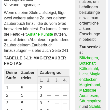
nutzen, um
Verwandlungsmagie.
Lehrlingen
beizubringe
Wenn du eine Stufe aufsteigst, füge
n, wie man
zwei weitere arkane Zauber deinem
ordentliche
Zauberbuch hinzu, die du vom Grad
arkane
her wirken könntest. Du kannst ferner
Forschunge
die Fertigkeit
Arkane Künste
nutzen,
n betreibt.
um auf deinen Abenteuern gefundene
Zauber deinem Zauberbuch
Zaubertrick
hinzuzufügen – siehe auch Seite 241.
s:
Blitzbogen
,
TABELLE 3-13: MAGIERZAUBER
Botschaft
,
PRO TAG
Kältestrahl
,
Deine
Zauber-
Zaubergrad
Licht
,
Magie
Stufe
tricks
entdecken
,
1.
2.
3.
4.
5.
6.
7.
8.
9.
Magierhand
,
1
5
2
—
—
—
—
—
—
—
—
Magische
2
5
3
—
—
—
—
—
—
—
—
Aura lesen
,
Säurespritze
3
5
3
2
—
—
—
—
—
—
—
r
und
Schild
.