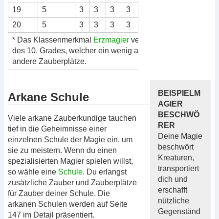
19
5
3
3
3
3
3
3
3
3
3
20
5
3
3
3
3
3
3
3
3
3
* Das Klassenmerkmal
Erzmagier
verleiht dir einen Zauberp
des 10. Grades, welcher ein wenig anders funktioniert als
andere Zauberplätze.
BEISPIELM
Arkane Schule
AGIER
BESCHWÖ
Viele arkane Zauberkundige tauchen
RER
tief in die Geheimnisse einer
Deine Magie
einzelnen Schule der Magie ein, um
beschwört
sie zu meistern. Wenn du einen
Kreaturen,
spezialisierten Magier spielen willst,
transportiert
so wähle eine
Schule
. Du erlangst
dich und
zusätzliche Zauber und Zauberplätze
erschafft
für Zauber deiner Schule. Die
nützliche
arkanen Schulen werden auf Seite
Gegenständ
147 im Detail präsentiert.