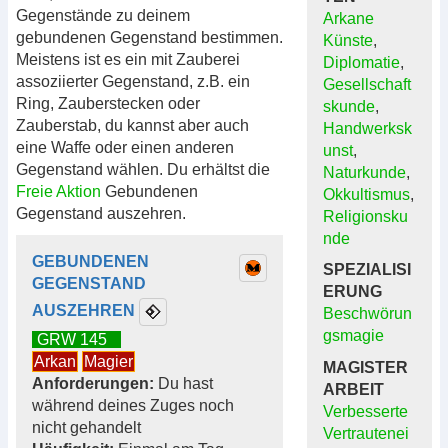
Gegenstände zu deinem
Arkane
gebundenen Gegenstand bestimmen.
Künste
,
Meistens ist es ein mit Zauberei
Diplomatie
,
assoziierter Gegenstand, z.B. ein
Gesellschaft
Ring, Zauberstecken oder
skunde
,
Zauberstab, du kannst aber auch
Handwerksk
eine Waffe oder einen anderen
unst
,
Gegenstand wählen. Du erhältst die
Naturkunde
,
Freie Aktion
Gebundenen
Okkultismus
,
Gegenstand auszehren.
Religionsku
nde
GEBUNDENEN
SPEZIALISI
GEGENSTAND
ERUNG
AUSZEHREN
Beschwörun
gsmagie
GRW 145
Arkan
Magier
MAGISTER
Anforderungen:
Du hast
ARBEIT
während deines Zuges noch
Verbesserte
nicht gehandelt
Vertrautenei