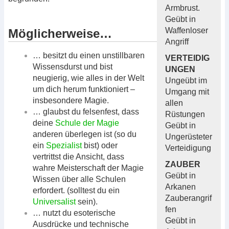
Armbrust.
Geübt in
Waffenloser
Möglicherweise…
Angriff
… besitzt du einen unstillbaren
VERTEIDIG
Wissensdurst und bist
UNGEN
neugierig, wie alles in der Welt
Ungeübt im
um dich herum funktioniert –
Umgang mit
insbesondere Magie.
allen
… glaubst du felsenfest, dass
Rüstungen
deine
Schule der Magie
Geübt in
anderen überlegen ist (so du
Ungerüsteter
ein
Spezialist
bist) oder
Verteidigung
vertrittst die Ansicht, dass
ZAUBER
wahre Meisterschaft der Magie
Geübt in
Wissen über alle Schulen
Arkanen
erfordert. (solltest du ein
Zauberangrif
Universalist
sein).
fen
… nutzt du esoterische
Geübt in
Ausdrücke und technische