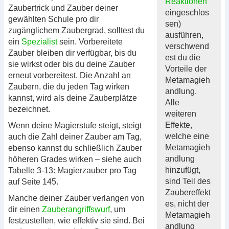
Reaktionen
Zaubertrick und Zauber deiner
eingeschlos
gewählten Schule pro dir
sen)
zugänglichem Zaubergrad, solltest du
ausführen,
ein
Spezialist
sein. Vorbereitete
verschwend
Zauber bleiben dir verfügbar, bis du
est du die
sie wirkst oder bis du deine Zauber
Vorteile der
erneut vorbereitest. Die Anzahl an
Metamagieh
Zaubern, die du jeden Tag wirken
andlung.
kannst, wird als deine Zauberplätze
Alle
bezeichnet.
weiteren
Effekte,
Wenn deine Magierstufe steigt, steigt
welche eine
auch die Zahl deiner Zauber am Tag,
Metamagieh
ebenso kannst du schließlich Zauber
andlung
höheren Grades wirken – siehe auch
hinzufügt,
Tabelle 3-13: Magierzauber pro Tag
sind Teil des
auf Seite 145.
Zaubereffekt
Manche deiner Zauber verlangen von
es, nicht der
dir einen
Zauberangriffswurf
, um
Metamagieh
festzustellen, wie effektiv sie sind. Bei
andlung