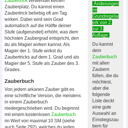
Zaubertrick
verwendet keinen
Änderungen
Zauberplatz. Du kannst einen
im
Zaubertrick beliebig oft am Tag
Grundregelw
wirken. Dabei wird sein Grad
erk von 2.
automatisch auf die Hälfte deiner
zur 3.
Stufe (aufgerundet) erhöht, was dem
Auflage
höchsten Zaubergrad entspricht, den
Du kannst
du als Magier wirken kannst. Als
dein
Magier der 1. Stufe wirkst du
Zauberbuch
Zaubertricks auf dem 1. Grad und als
mit allen
Magier der 5. Stufe als Zauber des 3.
Zaubern
Grades.
füllen, die du
Zauberbuch
möchtest,
aber die
Von jedem arkanen Zauber gibt es
folgende
eine schriftliche Version, die meistens
Liste deckt
in einem Zauberbuch
eine gute
niedergeschrieben wird. Du beginnst
Auswahl an
mit einem kostenlosen
Zauberbuch
Einstiegszau
im Wert von maximal 10 SM (siehe
bern für
auch Seite 292), welches du jeden