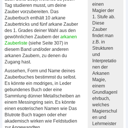
einen
Tag studieren musst, um deine
Magier der
Zauber vorzubereiten. Das
1. Stufe ab.
Zauberbuch enthält 10 arkane
Diese
Zaubertricks und fünf arkane Zauber
Zauber
des 1. Grades deiner Wahl aus den
findet man
gewöhnlichen Zaubern der
arkanen
z.B. in
Zauberliste
(siehe Seite 307) in
Strukturen
diesem Band und/oder anderen
und
arkanen Zaubern, zu denen du
Interpretatio
Zugang hast.
nen der
Aussehen, Form und Name deines
Arkanen
Zauberbuches bestimmst du selbst.
Magie,
Es könnte ein modriges, in Leder
einem
gebundenes Buch oder eine
Grundlagenl
Sammlung dünner Metallscheiben an
ehrbuch,
einem Messingring sein. Es könnte
welches
einen esoterischen Namen wie Das
Magierschul
Blutrote Buch tragen oder eher
en und
akademisch wirken wie Feldstudien
Lehrmeister
zur Angewandten