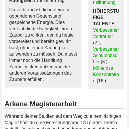
Häufigkeit:
Einmal am Tag
nstimmung
Du verbrauchst die in deinem
HÖHERSTU
gebundenen Gegenstand
FIGE
gespeicherte Energie. Dies
TALENTE
verleiht dir die Fähigkeit, einen
Verbesserter
Zauber zu wirken, den du heute
Vertrauter
vorbereitet und bereits gewirkt
(2.),
hast, ohne einen Zauberplatz
Verbesserter
aufwenden zu müssen. Du musst
Schulenzau
immer noch die Handlung
ber
(8.),
Zauber wirken nutzen und die
Mühelose
anderen Voraussetzungen des
Konzentratio
Zaubers erfüllen.
n
(16.)
Arkane Magisterarbeit
Während deiner Studien auf dem Weg zu einem richtigen
Magier hast du eine Forschungsarbeit zu einem Thema
erstellt. Du erlangst einen besonderen Vorteil abhängig