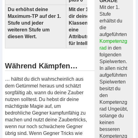
GRADE
Mit der 1.
Du erhöhst deine
Mit der 1. Stufe verleiht
Stufe
Maximum-TP auf der 1.
dir deine
erhältst du
Stufe und jeder
Klassenzugehörigkeit
die
weiteren Stufe um
eine
aufgeführten
diesen Wert.
Attributsverbesserung
Kompetenzg
für Intelligenz.
rad
in den
folgenden
Spielwerten.
Während Kämpfen…
In allen nicht
aufgeführten
… hältst du dich wahrscheinlich aus
Spielwerten
dem Getümmel heraus und schätzt
besitzt du
sorgfältig ab, wann du deine Zauber
den
nutzen solltest. Du hebst dir deine
Kompetenzg
mächtigste Magie auf, um
rad Ungeübt,
bedrohliche Gegner kampfunfähig zu
solange du
machen und nutzt deine Zaubertricks,
keinen
wenn nur noch schwächere Gegner
besseren
übrig sind. Wenn Gegner Tricks wie
Kompetenzg