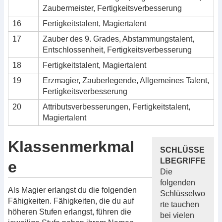
Zaubermeister, Fertigkeitsverbesserung
16
Fertigkeitstalent, Magiertalent
17
Zauber des 9. Grades, Abstammungstalent,
Entschlossenheit, Fertigkeitsverbesserung
18
Fertigkeitstalent, Magiertalent
19
Erzmagier, Zauberlegende, Allgemeines Talent,
Fertigkeitsverbesserung
20
Attributsverbesserungen, Fertigkeitstalent,
Magiertalent
Klassenmerkmal
SCHLÜSSE
LBEGRIFFE
e
Die
folgenden
Als Magier erlangst du die folgenden
Schlüsselwo
Fähigkeiten. Fähigkeiten, die du auf
rte tauchen
höheren Stufen erlangst, führen die
bei vielen