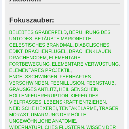
Fokuszauber:
BELEBTES GRÄBERFELD
,
BERÜHRUNG DES
UNTODES
,
BETÄUBTE MARIONETTE
,
CELESTISCHES BRANDMAL
,
DIABOLISCHES
EDIKT
,
DRACHENFLÜGEL
,
DRACHENKLAUEN
,
DRACHENODEM
,
ELEMENTARE
FORTBEWEGUNG
,
ELEMENTARE VERWÜSTUNG
,
ELEMENTARES PROJEKTIL
,
ENGELSSCHWINGEN
,
FEENHAFTES
VERSCHWINDEN
,
FEENILLUSION
,
FEENSTAUB
,
GRAUSIGES ANTLITZ
,
HEILIGENSCHEIN
,
HÖLLENFEUERERUPTION
,
KIEFER DES
VIELFRASSES
,
LEBENSKRAFT ENTZIEHEN
,
NEIDISCHE HEXEREI
,
TENTAKELARME
,
TRÄGER
MORAST
,
UMARMUNG DER HÖLLE
,
UNGEWÖHNLICHE ANATOMIE
,
WIDERNATÜRLICHES FLÜSTERN
,
WISSEN DER